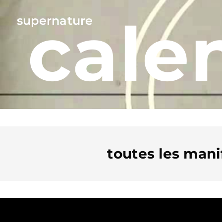
cale
supernature
toutes les manif