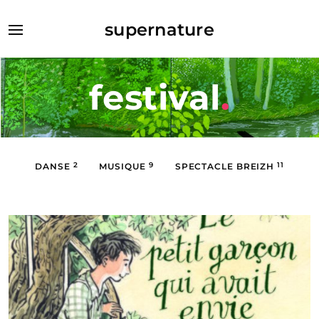
supernature
festival
.
DANSE
2
MUSIQUE
9
SPECTACLE BREIZH
11